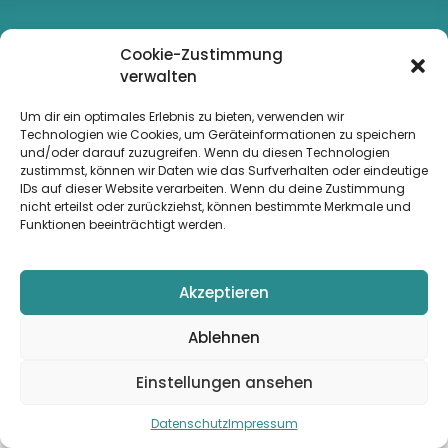
Kontaktieren Sie uns
Cookie-Zustimmung
verwalten
Rahnfeld Parkett Bodenbeläge
Tel.: 0361-417 00 64
Bautenschutz e.K.
Fax.: 0361-417 00 65
Um dir ein optimales Erlebnis zu bieten, verwenden wir
Haarbergstrasse 47
E-Mail:
kontakt@rahnfeld-
Technologien wie Cookies, um Geräteinformationen zu speichern
99097 Erfurt
und/oder darauf zuzugreifen. Wenn du diesen Technologien
online.de
zustimmst, können wir Daten wie das Surfverhalten oder eindeutige
IDs auf dieser Website verarbeiten. Wenn du deine Zustimmung
nicht erteilst oder zurückziehst, können bestimmte Merkmale und
Copyright © rahnfeld-online.de 2026
Funktionen beeinträchtigt werden.
Design:
dh-creative-webdesign.de
Akzeptieren
Ablehnen
Einstellungen ansehen
Datenschutz
Impressum